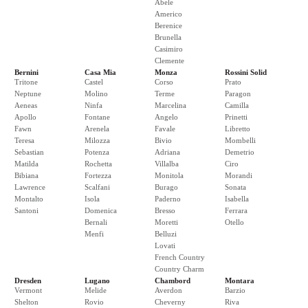
Abele
Americo
Berenice
Brunella
Casimiro
Clemente
Bernini
Casa Mia
Monza
Rossini Solid
Tritone
Castel
Corso
Prato
Neptune
Molino
Terme
Paragon
Aeneas
Ninfa
Marcelina
Camilla
Apollo
Fontane
Angelo
Prinetti
Fawn
Arenela
Favale
Libretto
Teresa
Milozza
Bivio
Mombelli
Sebastian
Potenza
Adriana
Demetrio
Matilda
Rochetta
Villalba
Ciro
Bibiana
Fortezza
Monitola
Morandi
Lawrence
Scalfani
Burago
Sonata
Montalto
Isola
Paderno
Isabella
Santoni
Domenica
Bresso
Ferrara
Bernali
Moretti
Otello
Menfi
Belluzi
Lovati
French Country
Country Charm
Dresden
Lugano
Chambord
Montara
Vermont
Melide
Averdon
Barzio
Shelton
Rovio
Cheverny
Riva