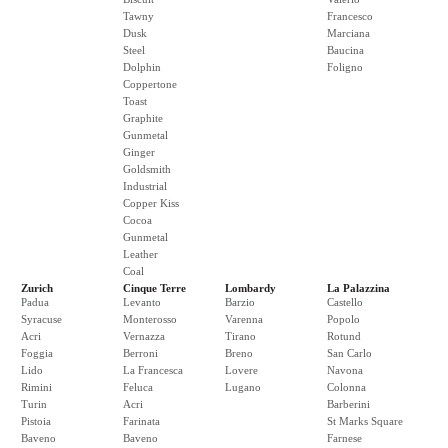
Tawny
Francesco
Dusk
Marciana
Steel
Baucina
Dolphin
Foligno
Coppertone
Toast
Graphite
Gunmetal
Ginger
Goldsmith
Industrial
Copper Kiss
Cocoa
Gunmetal
Leather
Coal
Zurich
Cinque Terre
Lombardy
La Palazzina
Padua
Levanto
Barzio
Castello
Syracuse
Monterosso
Varenna
Popolo
Acri
Vernazza
Tirano
Rotund
Foggia
Berroni
Breno
San Carlo
Lido
La Francesca
Lovere
Navona
Rimini
Feluca
Lugano
Colonna
Turin
Acri
Barberini
Pistoia
Farinata
St Marks Square
Baveno
Baveno
Farnese