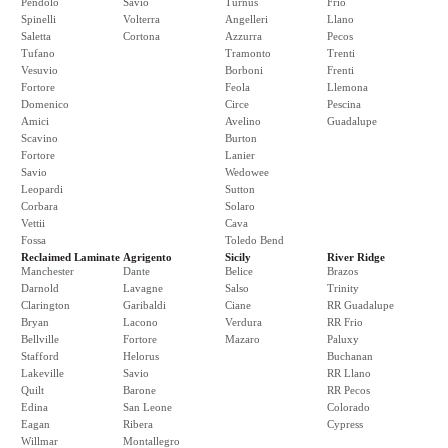
Pendolo
Savio
Turnus
Frio
Spinelli
Volterra
Angelleri
Llano
Saletta
Cortona
Azzurra
Pecos
Tufano
Tramonto
Trenti
Vesuvio
Borboni
Frenti
Fortore
Feola
Llemona
Domenico
Circe
Pescina
Amici
Avelino
Guadalupe
Scavino
Burton
Fortore
Lanier
Savio
Wedowee
Leopardi
Sutton
Corbara
Solaro
Vettii
Cava
Fossa
Toledo Bend
Reclaimed Laminate
Agrigento
Sicily
River Ridge
Manchester
Dante
Belice
Brazos
Darnold
Lavagne
Salso
Trinity
Clarington
Garibaldi
Ciane
RR Guadalupe
Bryan
Lacono
Verdura
RR Frio
Bellville
Fortore
Mazaro
Paluxy
Stafford
Helorus
Buchanan
Lakeville
Savio
RR Llano
Quilt
Barone
RR Pecos
Edina
San Leone
Colorado
Eagan
Ribera
Cypress
Willmar
Montallegro