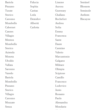
Bariola
Fiducia
Lissone
Sentinel
Pinzano
Sophia
Aurora
Blossom
Turate
Caritas
Guernsey
Seminole
Storico
Leda
Challans
Anthem
Caronno
Demidov
Rochefort
Biscayne
Mombello
Albertti
Andrea
Cabernet
Carlotta
Sofia
Cannes
Emma
Villagio
Francesca
Menton
Sante
Mombello
Dante
Storico
Carmine
Azienda
Valerio
Moneta
Marcantonio
Uboldo
Galgano
Vallata
Militare
Saronno
Olimpia
Varedo
Scipione
Bariola
Camillo
Mombello
Francesco
Pinzano
Ludovico
Storico
Junio
Villagio
Rossano
Caronno
Paolo
Mozzate
Alessandra
Senza
Mondariz