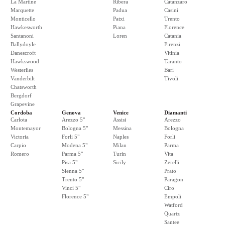
La Martine
Ribera
Catanzaro
Marquette
Padua
Casini
Monticello
Patxi
Trento
Hawkesworth
Piana
Florence
Santanoni
Loren
Catania
Ballydoyle
Firenzi
Danescroft
Vitinia
Hawkswood
Taranto
Westerlies
Bari
Vanderbilt
Tivoli
Chatsworth
Bergdorf
Grapevine
Cordoba
Genova
Venice
Diamanti
Carlota
Arezzo 5"
Assisi
Arezzo
Montemayor
Bologna 5"
Messina
Bologna
Victoria
Forli 5"
Naples
Forli
Carpio
Modena 5"
Milan
Parma
Romero
Parma 5"
Turin
Vita
Pisa 5"
Sicily
Zerelli
Sienna 5"
Prato
Trento 5"
Paragon
Vinci 5"
Ciro
Florence 5"
Empoli
Watford
Quartz
Santee