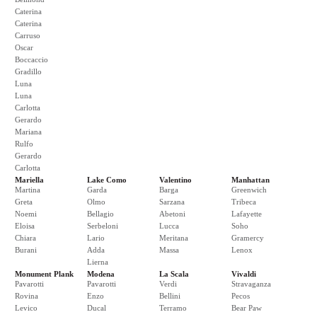
Caterina
Caterina
Carruso
Oscar
Boccaccio
Gradillo
Luna
Luna
Carlotta
Gerardo
Mariana
Rulfo
Gerardo
Carlotta
Mariella
Lake Como
Valentino
Manhattan
Martina
Garda
Barga
Greenwich
Greta
Olmo
Sarzana
Tribeca
Noemi
Bellagio
Abetoni
Lafayette
Eloisa
Serbeloni
Lucca
Soho
Chiara
Lario
Meritana
Gramercy
Burani
Adda
Massa
Lenox
Lierna
Monument Plank
Modena
La Scala
Vivaldi
Pavarotti
Pavarotti
Verdi
Stravaganza
Rovina
Enzo
Bellini
Pecos
Levico
Ducal
Terramo
Bear Paw