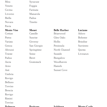
Mira
Syracuse
Veneto
Foggia
Cecina
Farinata
Livorno
Manarola
Biella
Padua
Novara
Tinetto
Pavia
Monte Viso
Monet
Belle Harbor
Luciano
Cottian
Camille
Briarwood
Adoro
Pietra
Sunrise
Glen Oaks
Boheme
Variata
Giverny
Hollis
Brindise
Genoa
San Giorgio
Peninsula
Surriento
Abruzzi
Springtime
North Channel
Questa
Trieste
Seine
Seaside
Livesawn
Padua
Beret
Bungalow
Ascia
Grainstack
Woodhaven
Arno
Hamels
Asti
Sunset Cove
Umbria
Rovigo
Belluno
Treviso
Brescia
Rovigo
Rimini
Treviso
Dalmore
Positano
Salzburg
Monte Carlo