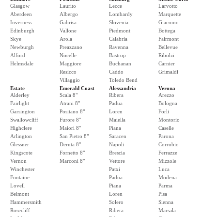
Glasgow
Laurito
Lecce
Larvotto
Aberdeen
Albergo
Lombardy
Marquette
Inverness
Gabrisa
Slovenia
Giacomo
Edinburgh
Vallone
Piedmont
Bottega
Skye
Arola
Calabria
Fairmont
Newburgh
Preazzano
Ravenna
Bellevue
Alford
Nocelle
Bastrop
Ribolzi
Helmsdale
Maggiore
Buchanan
Carnier
Resicco
Caddo
Grimaldi
Villaggio
Toledo Bend
Estate
Emerald Coast
Alessandria
Verona
Alderley
Scala 8"
Ribera
Arezzo
Fairlight
Atrani 8"
Padua
Bologna
Garsington
Positano 8"
Loren
Forli
Swallowcliff
Furore 8"
Maiella
Montorio
Highclere
Maiori 8"
Piana
Caselle
Arlington
San Pietro 8"
Saracen
Parona
Glessner
Deruta 8"
Napoli
Corrubio
Kingscote
Fornetto 8"
Brescia
Ferrazze
Vernon
Marconi 8"
Vettore
Mizzole
Winchester
Patxi
Luca
Fontaine
Padua
Modena
Lovell
Piana
Parma
Belmont
Loren
Pisa
Hammersmith
Solero
Sienna
Rosecliff
Ribera
Marsala