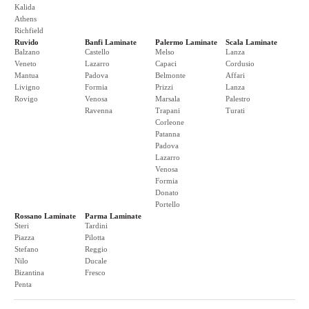
Kalida
Athens
Richfield
Ruvido
Banfi Laminate
Palermo Laminate
Scala Laminate
Balzano
Castello
Melso
Lanza
Veneto
Lazarro
Capaci
Cordusio
Mantua
Padova
Belmonte
Affari
Livigno
Formia
Prizzi
Lanza
Rovigo
Venosa
Marsala
Palestro
Ravenna
Trapani
Turati
Corleone
Patanna
Padova
Lazarro
Venosa
Formia
Donato
Portello
Rossano Laminate
Parma Laminate
Steri
Tardini
Piazza
Pilotta
Stefano
Reggio
Nilo
Ducale
Bizantina
Fresco
Penta