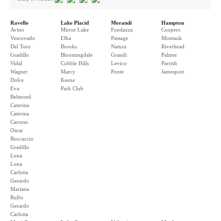
Ravello
Lake Placid
Morandi
Hampton
Avino
Mirror Lake
Fondazza
Coopers
Vescovado
Elba
Passage
Montauk
Del Toro
Brooks
Natura
Riverhead
Gradillo
Bloomingdale
Grandi
Palmer
Vidal
Cobble Hills
Levico
Parrish
Wagner
Marcy
Ponte
Jamesport
Dolce
Keene
Eva
Park Club
Belmond
Caterina
Caterina
Carruso
Oscar
Boccaccio
Gradillo
Luna
Luna
Carlotta
Gerardo
Mariana
Rulfo
Gerardo
Carlotta