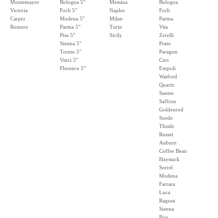
Montemayor
Bologna 5"
Messina
Bologna
Victoria
Forli 5"
Naples
Forli
Carpio
Modena 5"
Milan
Parma
Romero
Parma 5"
Turin
Vita
Pisa 5"
Sicily
Zerelli
Sienna 5"
Prato
Trento 5"
Paragon
Vinci 5"
Ciro
Florence 5"
Empoli
Watford
Quartz
Santee
Saffron
Goldenrod
Suede
Thistle
Russet
Auburn
Coffee Bean
Haystack
Sorrel
Modena
Farrara
Luca
Ragusa
Sienna
Pisa