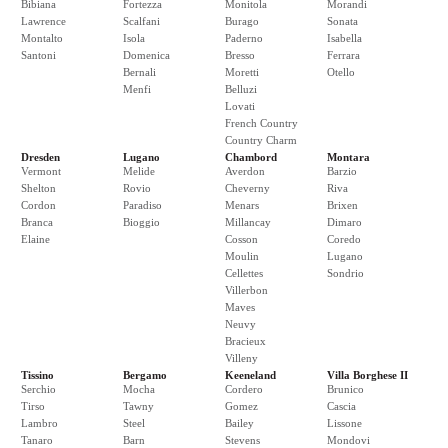
Bibiana
Fortezza
Monitola
Morandi
Lawrence
Scalfani
Burago
Sonata
Montalto
Isola
Paderno
Isabella
Santoni
Domenica
Bresso
Ferrara
Bernali
Moretti
Otello
Menfi
Belluzi
Lovati
French Country
Country Charm
Dresden
Lugano
Chambord
Montara
Vermont
Melide
Averdon
Barzio
Shelton
Rovio
Cheverny
Riva
Cordon
Paradiso
Menars
Brixen
Branca
Bioggio
Millancay
Dimaro
Elaine
Cosson
Coredo
Moulin
Lugano
Cellettes
Sondrio
Villerbon
Maves
Neuvy
Bracieux
Villeny
Tissino
Bergamo
Keeneland
Villa Borghese II
Serchio
Mocha
Cordero
Brunico
Tirso
Tawny
Gomez
Cascia
Lambro
Steel
Bailey
Lissone
Tanaro
Barn
Stevens
Mondovi