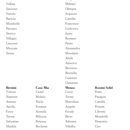
Vallata
Militare
Saronno
Olimpia
Varedo
Scipione
Bariola
Camillo
Mombello
Francesco
Pinzano
Ludovico
Storico
Junio
Villagio
Rossano
Caronno
Paolo
Mozzate
Alessandra
Senza
Mondariz
Abele
Americo
Berenice
Brunella
Casimiro
Clemente
Bernini
Casa Mia
Monza
Rossini Solid
Tritone
Castel
Corso
Prato
Neptune
Molino
Terme
Paragon
Aeneas
Ninfa
Marcelina
Camilla
Apollo
Fontane
Angelo
Prinetti
Fawn
Arenela
Favale
Libretto
Teresa
Milozza
Bivio
Mombelli
Sebastian
Potenza
Adriana
Demetrio
Matilda
Rochetta
Villalba
Ciro