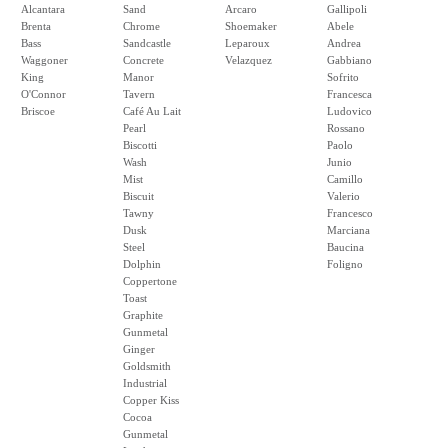
Alcantara
Sand
Arcaro
Gallipoli
Brenta
Chrome
Shoemaker
Abele
Bass
Sandcastle
Leparoux
Andrea
Waggoner
Concrete
Velazquez
Gabbiano
King
Manor
Sofrito
O'Connor
Tavern
Francesca
Briscoe
Café Au Lait
Ludovico
Pearl
Rossano
Biscotti
Paolo
Wash
Junio
Mist
Camillo
Biscuit
Valerio
Tawny
Francesco
Dusk
Marciana
Steel
Baucina
Dolphin
Foligno
Coppertone
Toast
Graphite
Gunmetal
Ginger
Goldsmith
Industrial
Copper Kiss
Cocoa
Gunmetal