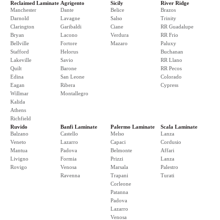
Reclaimed Laminate
Agrigento
Sicily
River Ridge
Manchester
Dante
Belice
Brazos
Darnold
Lavagne
Salso
Trinity
Clarington
Garibaldi
Ciane
RR Guadalupe
Bryan
Lacono
Verdura
RR Frio
Bellville
Fortore
Mazaro
Paluxy
Stafford
Helorus
Buchanan
Lakeville
Savio
RR Llano
Quilt
Barone
RR Pecos
Edina
San Leone
Colorado
Eagan
Ribera
Cypress
Willmar
Montallegro
Kalida
Athens
Richfield
Ruvido
Banfi Laminate
Palermo Laminate
Scala Laminate
Balzano
Castello
Melso
Lanza
Veneto
Lazarro
Capaci
Cordusio
Mantua
Padova
Belmonte
Affari
Livigno
Formia
Prizzi
Lanza
Rovigo
Venosa
Marsala
Palestro
Ravenna
Trapani
Turati
Corleone
Patanna
Padova
Lazarro
Venosa