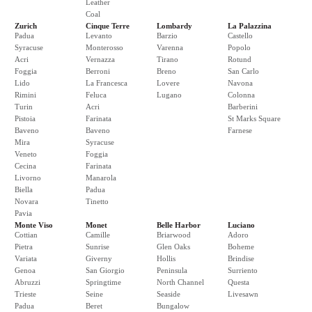
Leather
Coal
Zurich
Cinque Terre
Lombardy
La Palazzina
Padua
Levanto
Barzio
Castello
Syracuse
Monterosso
Varenna
Popolo
Acri
Vernazza
Tirano
Rotund
Foggia
Berroni
Breno
San Carlo
Lido
La Francesca
Lovere
Navona
Rimini
Feluca
Lugano
Colonna
Turin
Acri
Barberini
Pistoia
Farinata
St Marks Square
Baveno
Baveno
Farnese
Mira
Syracuse
Veneto
Foggia
Cecina
Farinata
Livorno
Manarola
Biella
Padua
Novara
Tinetto
Pavia
Monte Viso
Monet
Belle Harbor
Luciano
Cottian
Camille
Briarwood
Adoro
Pietra
Sunrise
Glen Oaks
Boheme
Variata
Giverny
Hollis
Brindise
Genoa
San Giorgio
Peninsula
Surriento
Abruzzi
Springtime
North Channel
Questa
Trieste
Seine
Seaside
Livesawn
Padua
Beret
Bungalow