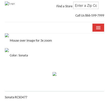
Find a Store
Call Us 866-599-7999
COLLECTIONS
Mouse over image for 3x zoom
ROOM VISUALIZER
Color: Sonata
STORE LOCATOR
WHY BELLA CERA
BUYING GUIDE
INSTALLATION & CARE
Sonata
RCSO477
ABOUT US