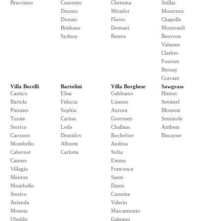
Bracciano
Casoretto
Chetuma
Seillac
Duomo
Mirador
Montreux
Donato
Flores
Chapelle
Brisbane
Domani
Montvault
Sydney
Butera
Beuvron
Valseme
Clarbec
Fournet
Bernay
Cravant
Villa Bocelli
Bartolini
Villa Borghese
Sawgrass
Cantico
Elisa
Gabbiano
Hinton
Bariola
Fiducia
Lissone
Sentinel
Pinzano
Sophia
Aurora
Blossom
Turate
Caritas
Guernsey
Seminole
Storico
Leda
Challans
Anthem
Caronno
Demidov
Rochefort
Biscayne
Mombello
Albertti
Andrea
Cabernet
Carlotta
Sofia
Cannes
Emma
Villagio
Francesca
Menton
Sante
Mombello
Dante
Storico
Carmine
Azienda
Valerio
Moneta
Marcantonio
Uboldo
Galgano