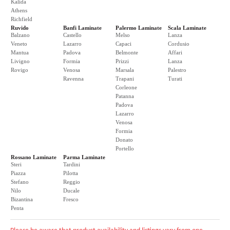
Kalida
Athens
Richfield
Ruvido
Banfi Laminate
Palermo Laminate
Scala Laminate
Balzano
Castello
Melso
Lanza
Veneto
Lazarro
Capaci
Cordusio
Mantua
Padova
Belmonte
Affari
Livigno
Formia
Prizzi
Lanza
Rovigo
Venosa
Marsala
Palestro
Ravenna
Trapani
Turati
Corleone
Patanna
Padova
Lazarro
Venosa
Formia
Donato
Portello
Rossano Laminate
Parma Laminate
Steri
Tardini
Piazza
Pilotta
Stefano
Reggio
Nilo
Ducale
Bizantina
Fresco
Penta