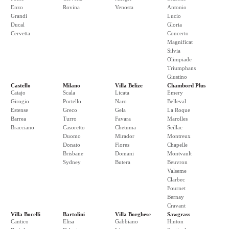
Enzo
Rovina
Venosta
Antonio
Grandi
Lucio
Ducal
Gloria
Cervetta
Concerto
Magnificat
Silvia
Olimpiade
Triumphans
Giustino
Castello
Milano
Villa Belize
Chambord Plus
Catajo
Scala
Licata
Emery
Girogio
Portello
Naro
Belleval
Estense
Greco
Gela
La Roque
Barrea
Turro
Favara
Marolles
Bracciano
Casoretto
Chetuma
Seillac
Duomo
Mirador
Montreux
Donato
Flores
Chapelle
Brisbane
Domani
Montvault
Sydney
Butera
Beuvron
Valseme
Clarbec
Fournet
Bernay
Cravant
Villa Bocelli
Bartolini
Villa Borghese
Sawgrass
Cantico
Elisa
Gabbiano
Hinton