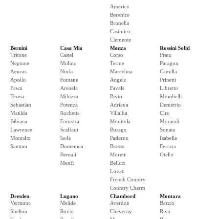
Americo
Berenice
Brunella
Casimiro
Clemente
Bernini
Casa Mia
Monza
Rossini Solid
Tritone
Castel
Corso
Prato
Neptune
Molino
Terme
Paragon
Aeneas
Ninfa
Marcelina
Camilla
Apollo
Fontane
Angelo
Prinetti
Fawn
Arenela
Favale
Libretto
Teresa
Milozza
Bivio
Mombelli
Sebastian
Potenza
Adriana
Demetrio
Matilda
Rochetta
Villalba
Ciro
Bibiana
Fortezza
Monitola
Morandi
Lawrence
Scalfani
Burago
Sonata
Montalto
Isola
Paderno
Isabella
Santoni
Domenica
Bresso
Ferrara
Bernali
Moretti
Otello
Menfi
Belluzi
Lovati
French Country
Country Charm
Dresden
Lugano
Chambord
Montara
Vermont
Melide
Averdon
Barzio
Shelton
Rovio
Cheverny
Riva