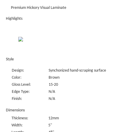
Premium Hickory Visual Laminate
Highlights
Style
Design:
Synchonized hand-scraping surface
Color:
Brown
Gloss Level:
15-20
Edge Type:
N/A
Finish:
N/A
Dimensions
Thickness:
12mm
Width:
5"