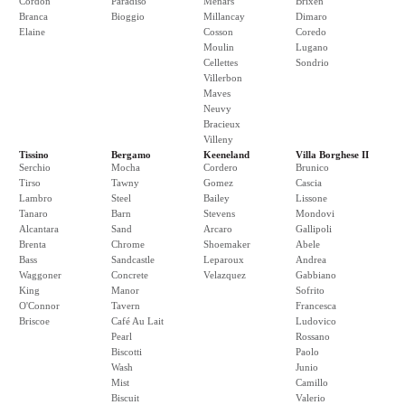
Cordon
Paradiso
Menars
Brixen
Branca
Bioggio
Millancay
Dimaro
Elaine
Cosson
Coredo
Moulin
Lugano
Cellettes
Sondrio
Villerbon
Maves
Neuvy
Bracieux
Villeny
Tissino
Bergamo
Keeneland
Villa Borghese II
Serchio
Mocha
Cordero
Brunico
Tirso
Tawny
Gomez
Cascia
Lambro
Steel
Bailey
Lissone
Tanaro
Barn
Stevens
Mondovi
Alcantara
Sand
Arcaro
Gallipoli
Brenta
Chrome
Shoemaker
Abele
Bass
Sandcastle
Leparoux
Andrea
Waggoner
Concrete
Velazquez
Gabbiano
King
Manor
Sofrito
O'Connor
Tavern
Francesca
Briscoe
Café Au Lait
Ludovico
Pearl
Rossano
Biscotti
Paolo
Wash
Junio
Mist
Camillo
Biscuit
Valerio