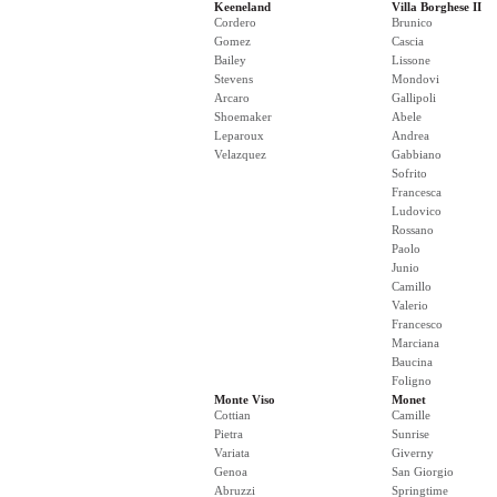
Keeneland
Villa Borghese II
Cordero
Brunico
Gomez
Cascia
Bailey
Lissone
Stevens
Mondovi
Arcaro
Gallipoli
Shoemaker
Abele
Leparoux
Andrea
Velazquez
Gabbiano
Sofrito
Francesca
Ludovico
Rossano
Paolo
Junio
Camillo
Valerio
Francesco
Marciana
Baucina
Foligno
Monte Viso
Monet
Cottian
Camille
Pietra
Sunrise
Variata
Giverny
Genoa
San Giorgio
Abruzzi
Springtime