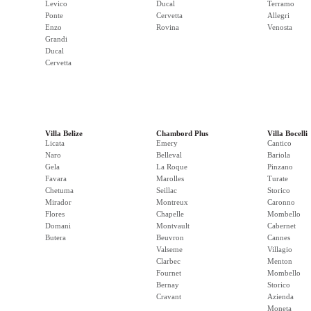
Levico
Ducal
Terramo
Ponte
Cervetta
Allegri
Enzo
Rovina
Venosta
Grandi
Ducal
Cervetta
Villa Belize
Chambord Plus
Villa Bocelli
Licata
Emery
Cantico
Naro
Belleval
Bariola
Gela
La Roque
Pinzano
Favara
Marolles
Turate
Chetuma
Seillac
Storico
Mirador
Montreux
Caronno
Flores
Chapelle
Mombello
Domani
Montvault
Cabernet
Butera
Beuvron
Cannes
Valseme
Villagio
Clarbec
Menton
Fournet
Mombello
Bernay
Storico
Cravant
Azienda
Moneta