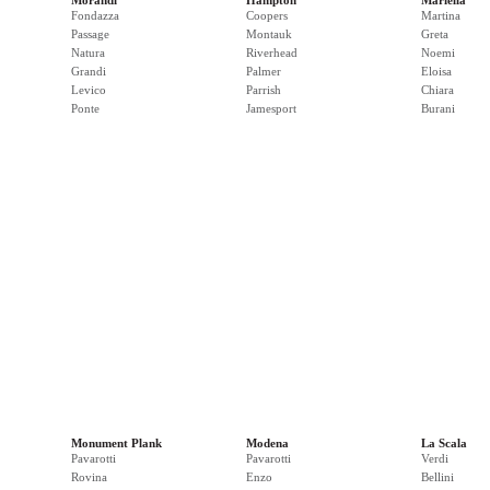
Morandi
Hampton
Mariella
Fondazza
Coopers
Martina
Passage
Montauk
Greta
Natura
Riverhead
Noemi
Grandi
Palmer
Eloisa
Levico
Parrish
Chiara
Ponte
Jamesport
Burani
Monument Plank
Modena
La Scala
Pavarotti
Pavarotti
Verdi
Rovina
Enzo
Bellini