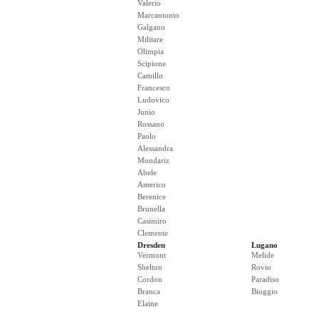
Valerio
Marcantonio
Galgano
Militare
Olimpia
Scipione
Camillo
Francesco
Ludovico
Junio
Rossano
Paolo
Alessandra
Mondariz
Abele
Americo
Berenice
Brunella
Casimiro
Clemente
Dresden
Lugano
Vermont
Melide
Shelton
Rovio
Cordon
Paradiso
Branca
Bioggio
Elaine