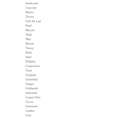
Sandcastle
Concrete
Manor
Tavern
Café Au Lait
Pearl
Biscotti
Wash
Mist
Biscuit
Tawny
Dusk
Steel
Dolphin
Coppertone
Toast
Graphite
Gunmetal
Ginger
Goldsmith
Industrial
Copper Kiss
Cocoa
Gunmetal
Leather
Coal