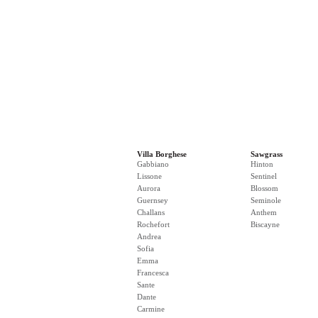
Villa Borghese
Sawgrass
Gabbiano
Hinton
Lissone
Sentinel
Aurora
Blossom
Guernsey
Seminole
Challans
Anthem
Rochefort
Biscayne
Andrea
Sofia
Emma
Francesca
Sante
Dante
Carmine