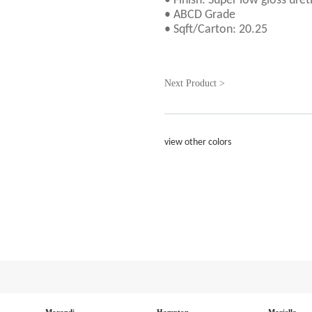
• Finish: Super low gloss uret
• ABCD Grade
• Sqft/Carton: 20.25
Next Product >
view other colors