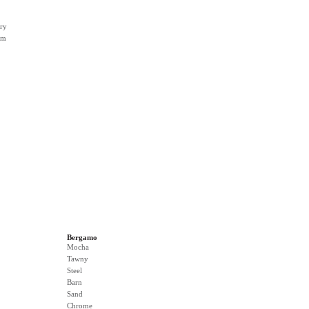
ry
rm
Bergamo
Mocha
Tawny
Steel
Barn
Sand
Chrome