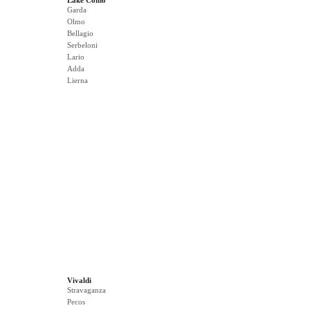
Lake Como
Garda
Olmo
Bellagio
Serbeloni
Lario
Adda
Lierna
Vivaldi
Stravaganza
Pecos