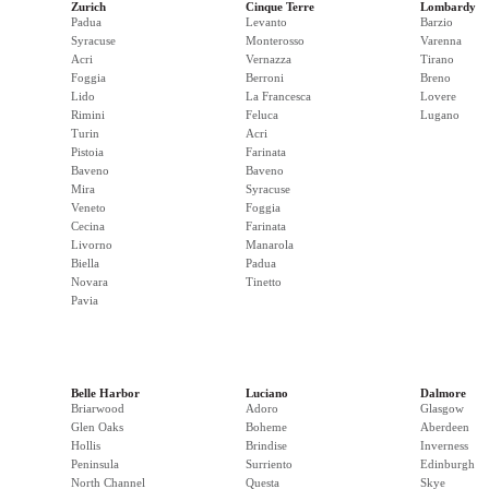
Zurich
Cinque Terre
Lombardy
Padua
Levanto
Barzio
Syracuse
Monterosso
Varenna
Acri
Vernazza
Tirano
Foggia
Berroni
Breno
Lido
La Francesca
Lovere
Rimini
Feluca
Lugano
Turin
Acri
Pistoia
Farinata
Baveno
Baveno
Mira
Syracuse
Veneto
Foggia
Cecina
Farinata
Livorno
Manarola
Biella
Padua
Novara
Tinetto
Pavia
Belle Harbor
Luciano
Dalmore
Briarwood
Adoro
Glasgow
Glen Oaks
Boheme
Aberdeen
Hollis
Brindise
Inverness
Peninsula
Surriento
Edinburgh
North Channel
Questa
Skye