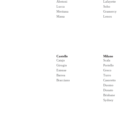
Abetoni
Lafayette
Lucca
Soho
Meritana
Gramercy
Massa
Lenox
Castello
Milano
Catajo
Scala
Girogio
Portello
Estense
Greco
Barrea
Turro
Bracciano
Casoretto
Duomo
Donato
Brisbane
Sydney