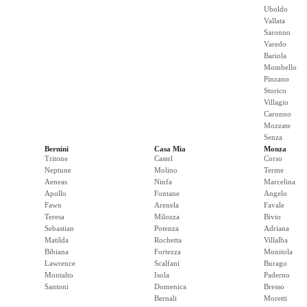
Uboldo
Vallata
Saronno
Varedo
Bariola
Mombello
Pinzano
Storico
Villagio
Caronno
Mozzate
Senza
Bernini
Casa Mia
Monza
Tritone
Castel
Corso
Neptune
Molino
Terme
Aeneas
Ninfa
Marcelina
Apollo
Fontane
Angelo
Fawn
Arenela
Favale
Teresa
Milozza
Bivio
Sebastian
Potenza
Adriana
Matilda
Rochetta
Villalba
Bibiana
Fortezza
Monitola
Lawrence
Scalfani
Burago
Montalto
Isola
Paderno
Santoni
Domenica
Bresso
Bernali
Moretti