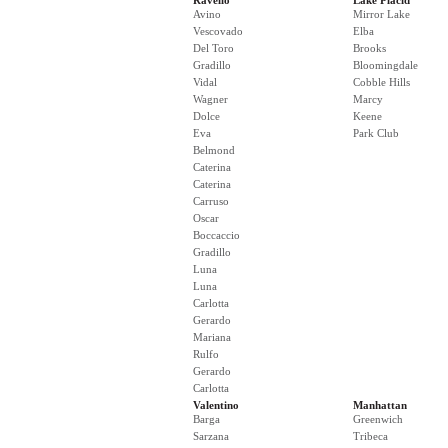
Ravello
Lake Placid
Avino
Mirror Lake
Vescovado
Elba
Del Toro
Brooks
Gradillo
Bloomingdale
Vidal
Cobble Hills
Wagner
Marcy
Dolce
Keene
Eva
Park Club
Belmond
Caterina
Caterina
Carruso
Oscar
Boccaccio
Gradillo
Luna
Luna
Carlotta
Gerardo
Mariana
Rulfo
Gerardo
Carlotta
Valentino
Manhattan
Barga
Greenwich
Sarzana
Tribeca