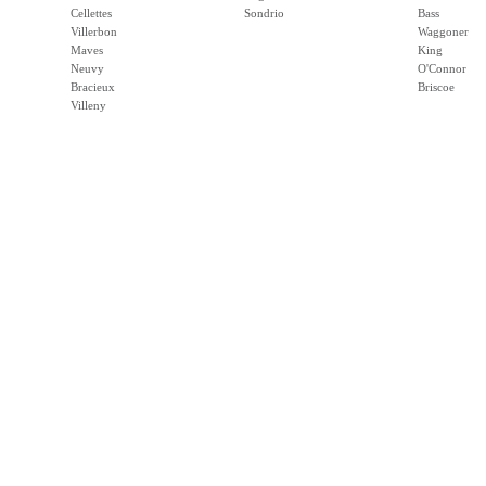
Cellettes
Sondrio
Bass
Villerbon
Waggoner
Maves
King
Neuvy
O'Connor
Bracieux
Briscoe
Villeny