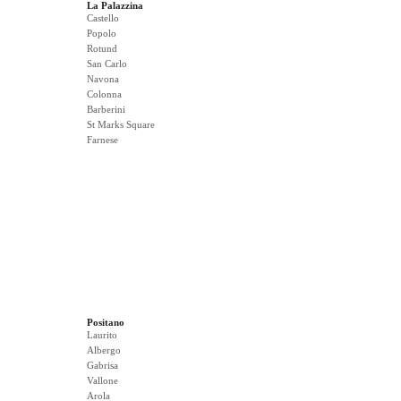
La Palazzina
Castello
Popolo
Rotund
San Carlo
Navona
Colonna
Barberini
St Marks Square
Farnese
Positano
Laurito
Albergo
Gabrisa
Vallone
Arola