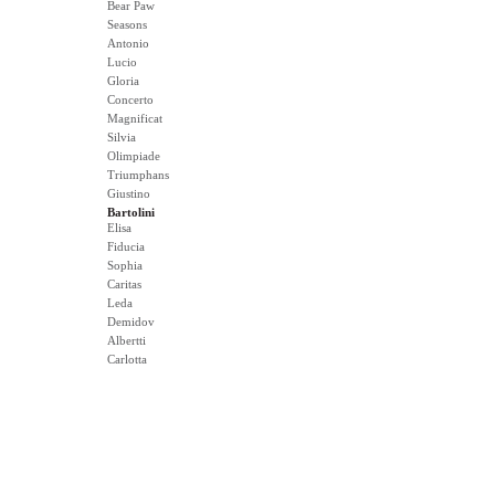
Bear Paw
Seasons
Antonio
Lucio
Gloria
Concerto
Magnificat
Silvia
Olimpiade
Triumphans
Giustino
Bartolini
Elisa
Fiducia
Sophia
Caritas
Leda
Demidov
Albertti
Carlotta