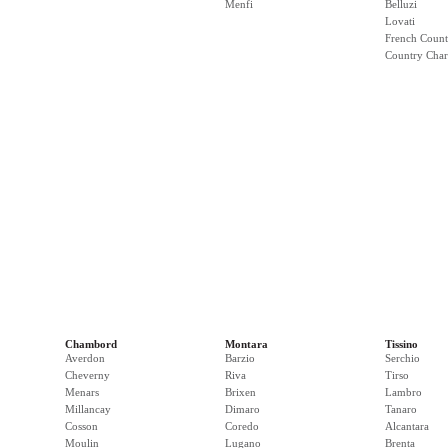
Menfi
Belluzi
Lovati
French Count
Country Cha
Chambord
Montara
Tissino
Averdon
Barzio
Serchio
Cheverny
Riva
Tirso
Menars
Brixen
Lambro
Millancay
Dimaro
Tanaro
Cosson
Coredo
Alcantara
Moulin
Lugano
Brenta