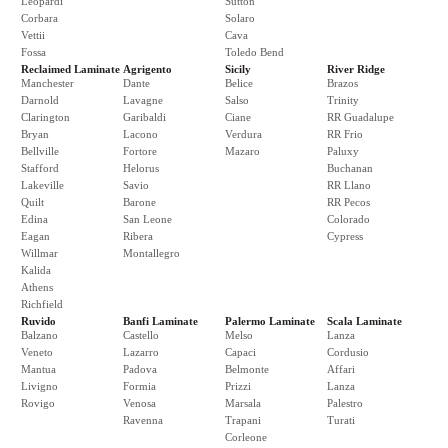
Leopardi
Sutton
Corbara
Solaro
Vettii
Cava
Fossa
Toledo Bend
Reclaimed Laminate
Agrigento
Sicily
River Ridge
Manchester
Dante
Belice
Brazos
Darnold
Lavagne
Salso
Trinity
Clarington
Garibaldi
Ciane
RR Guadalupe
Bryan
Lacono
Verdura
RR Frio
Bellville
Fortore
Mazaro
Paluxy
Stafford
Helorus
Buchanan
Lakeville
Savio
RR Llano
Quilt
Barone
RR Pecos
Edina
San Leone
Colorado
Eagan
Ribera
Cypress
Willmar
Montallegro
Kalida
Athens
Richfield
Ruvido
Banfi Laminate
Palermo Laminate
Scala Laminate
Balzano
Castello
Melso
Lanza
Veneto
Lazarro
Capaci
Cordusio
Mantua
Padova
Belmonte
Affari
Livigno
Formia
Prizzi
Lanza
Rovigo
Venosa
Marsala
Palestro
Ravenna
Trapani
Turati
Corleone