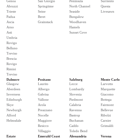
Genoa
San Giorgio
Peninsula
Surriento
Abruzzi
Springtime
North Channel
Questa
Trieste
Seine
Seaside
Livesawn
Padua
Beret
Bungalow
Ascia
Grainstack
Woodhaven
Arno
Hamels
Asti
Sunset Cove
Umbria
Rovigo
Belluno
Treviso
Brescia
Rovigo
Rimini
Treviso
Dalmore
Positano
Salzburg
Monte Carlo
Glasgow
Laurito
Lecce
Larvotto
Aberdeen
Albergo
Lombardy
Marquette
Inverness
Gabrisa
Slovenia
Giacomo
Edinburgh
Vallone
Piedmont
Bottega
Skye
Arola
Calabria
Fairmont
Newburgh
Preazzano
Ravenna
Bellevue
Alford
Nocelle
Bastrop
Ribolzi
Helmsdale
Maggiore
Buchanan
Carnier
Resicco
Caddo
Grimaldi
Villaggio
Toledo Bend
Estate
Emerald Coast
Alessandria
Verona