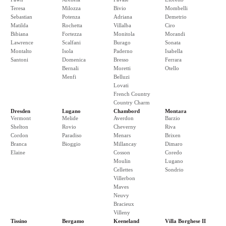
Teresa
Milozza
Bivio
Mombelli
Sebastian
Potenza
Adriana
Demetrio
Matilda
Rochetta
Villalba
Ciro
Bibiana
Fortezza
Monitola
Morandi
Lawrence
Scalfani
Burago
Sonata
Montalto
Isola
Paderno
Isabella
Santoni
Domenica
Bresso
Ferrara
Bernali
Moretti
Otello
Menfi
Belluzi
Lovati
French Country
Country Charm
Dresden
Lugano
Chambord
Montara
Vermont
Melide
Averdon
Barzio
Shelton
Rovio
Cheverny
Riva
Cordon
Paradiso
Menars
Brixen
Branca
Bioggio
Millancay
Dimaro
Elaine
Cosson
Coredo
Moulin
Lugano
Cellettes
Sondrio
Villerbon
Maves
Neuvy
Bracieux
Villeny
Tissino
Bergamo
Keeneland
Villa Borghese II