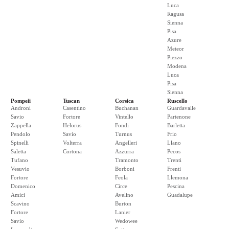
Luca
Ragusa
Sienna
Pisa
Azure
Meteor
Piezzo
Modena
Luca
Pisa
Sienna
Pompeii
Tuscan
Corsica
Ruscello
Androni
Casentino
Buchanan
Guardavalle
Savio
Fortore
Vintello
Partenone
Zappella
Helorus
Fondi
Barletta
Pendolo
Savio
Turnus
Frio
Spinelli
Volterra
Angelleri
Llano
Saletta
Cortona
Azzurra
Pecos
Tufano
Tramonto
Trenti
Vesuvio
Borboni
Frenti
Fortore
Feola
Llemona
Domenico
Circe
Pescina
Amici
Avelino
Guadalupe
Scavino
Burton
Fortore
Lanier
Savio
Wedowee