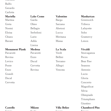
Rulfo
Gerardo
Carlotta
Mariella
Lake Como
Valentino
Manhattan
Martina
Garda
Barga
Greenwich
Greta
Olmo
Sarzana
Tribeca
Noemi
Bellagio
Abetoni
Lafayette
Eloisa
Serbeloni
Lucca
Soho
Chiara
Lario
Meritana
Gramercy
Burani
Adda
Massa
Lenox
Lierna
Monument Plank
Modena
La Scala
Vivaldi
Pavarotti
Pavarotti
Verdi
Stravaganza
Rovina
Enzo
Bellini
Pecos
Levico
Ducal
Terramo
Bear Paw
Ponte
Cervetta
Allegri
Seasons
Enzo
Rovina
Venosta
Antonio
Grandi
Lucio
Ducal
Gloria
Cervetta
Concerto
Magnificat
Silvia
Olimpiade
Triumphans
Giustino
Castello
Milano
Villa Belize
Chambord Plus