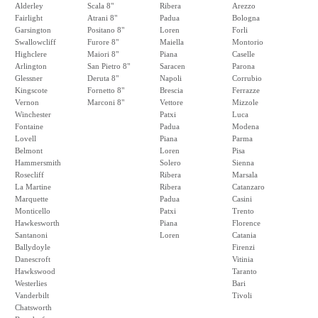
Alderley
Scala 8"
Ribera
Arezzo
Fairlight
Atrani 8"
Padua
Bologna
Garsington
Positano 8"
Loren
Forli
Swallowcliff
Furore 8"
Maiella
Montorio
Highclere
Maiori 8"
Piana
Caselle
Arlington
San Pietro 8"
Saracen
Parona
Glessner
Deruta 8"
Napoli
Corrubio
Kingscote
Fornetto 8"
Brescia
Ferrazze
Vernon
Marconi 8"
Vettore
Mizzole
Winchester
Patxi
Luca
Fontaine
Padua
Modena
Lovell
Piana
Parma
Belmont
Loren
Pisa
Hammersmith
Solero
Sienna
Rosecliff
Ribera
Marsala
La Martine
Ribera
Catanzaro
Marquette
Padua
Casini
Monticello
Patxi
Trento
Hawkesworth
Piana
Florence
Santanoni
Loren
Catania
Ballydoyle
Firenzi
Danescroft
Vitinia
Hawkswood
Taranto
Westerlies
Bari
Vanderbilt
Tivoli
Chatsworth