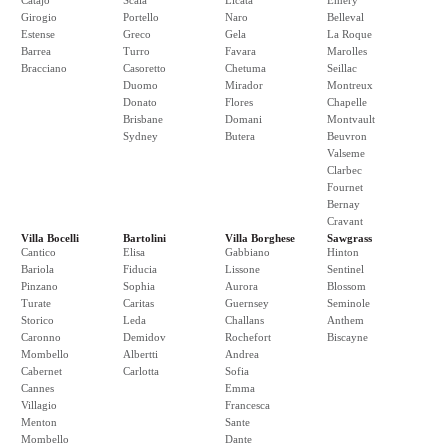
Catajo
Scala
Licata
Emery
Girogio
Portello
Naro
Belleval
Estense
Greco
Gela
La Roque
Barrea
Turro
Favara
Marolles
Bracciano
Casoretto
Chetuma
Seillac
Duomo
Mirador
Montreux
Donato
Flores
Chapelle
Brisbane
Domani
Montvault
Sydney
Butera
Beuvron
Valseme
Clarbec
Fournet
Bernay
Cravant
Villa Bocelli
Bartolini
Villa Borghese
Sawgrass
Cantico
Elisa
Gabbiano
Hinton
Bariola
Fiducia
Lissone
Sentinel
Pinzano
Sophia
Aurora
Blossom
Turate
Caritas
Guernsey
Seminole
Storico
Leda
Challans
Anthem
Caronno
Demidov
Rochefort
Biscayne
Mombello
Albertti
Andrea
Cabernet
Carlotta
Sofia
Cannes
Emma
Villagio
Francesca
Menton
Sante
Mombello
Dante