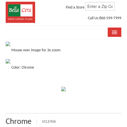
Find a Store
Call Us 866-599-7999
COLLECTIONS
Mouse over image for 3x zoom
ROOM VISUALIZER
Color: Chrome
STORE LOCATOR
WHY BELLA CERA
BUYING GUIDE
INSTALLATION & CARE
ABOUT US
Chrome
VCLE906