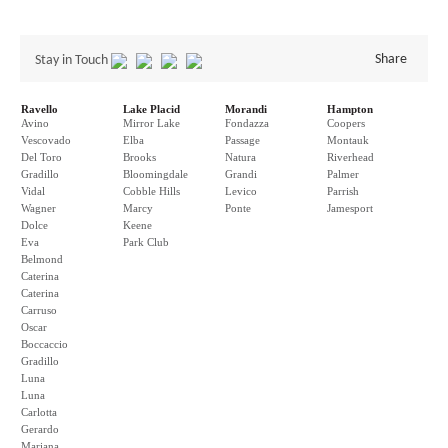
Share
Stay in Touch
Ravello
Lake Placid
Morandi
Hampton
Avino
Mirror Lake
Fondazza
Coopers
Vescovado
Elba
Passage
Montauk
Del Toro
Brooks
Natura
Riverhead
Gradillo
Bloomingdale
Grandi
Palmer
Vidal
Cobble Hills
Levico
Parrish
Wagner
Marcy
Ponte
Jamesport
Dolce
Keene
Eva
Park Club
Belmond
Caterina
Caterina
Carruso
Oscar
Boccaccio
Gradillo
Luna
Luna
Carlotta
Gerardo
Mariana