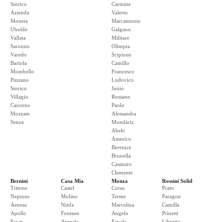
Storico
Carmine
Azienda
Valerio
Moneta
Marcantonio
Uboldo
Galgano
Vallata
Militare
Saronno
Olimpia
Varedo
Scipione
Bariola
Camillo
Mombello
Francesco
Pinzano
Ludovico
Storico
Junio
Villagio
Rossano
Caronno
Paolo
Mozzate
Alessandra
Senza
Mondariz
Abele
Americo
Berenice
Brunella
Casimiro
Clemente
Bernini
Casa Mia
Monza
Rossini Solid
Tritone
Castel
Corso
Prato
Neptune
Molino
Terme
Paragon
Aeneas
Ninfa
Marcelina
Camilla
Apollo
Fontane
Angelo
Prinetti
Fawn
Arenela
Favale
Libretto