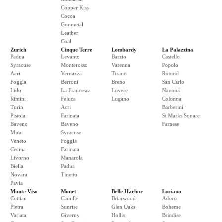
Copper Kiss
Cocoa
Gunmetal
Leather
Coal
Zurich
Cinque Terre
Lombardy
La Palazzina
Padua
Levanto
Barzio
Castello
Syracuse
Monterosso
Varenna
Popolo
Acri
Vernazza
Tirano
Rotund
Foggia
Berroni
Breno
San Carlo
Lido
La Francesca
Lovere
Navona
Rimini
Feluca
Lugano
Colonna
Turin
Acri
Barberini
Pistoia
Farinata
St Marks Square
Baveno
Baveno
Farnese
Mira
Syracuse
Veneto
Foggia
Cecina
Farinata
Livorno
Manarola
Biella
Padua
Novara
Tinetto
Pavia
Monte Viso
Monet
Belle Harbor
Luciano
Cottian
Camille
Briarwood
Adoro
Pietra
Sunrise
Glen Oaks
Boheme
Variata
Giverny
Hollis
Brindise