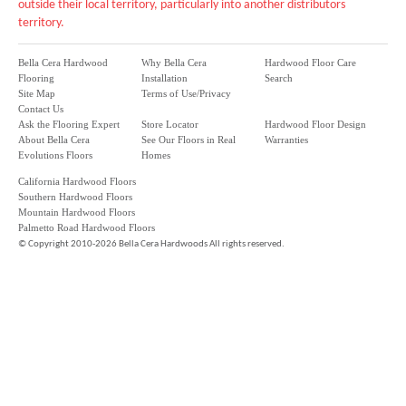
outside their local territory, particularly into another distributors
territory.
Bella Cera Hardwood
Why Bella Cera
Hardwood Floor Care
Flooring
Installation
Search
Site Map
Terms of Use/Privacy
Contact Us
Ask the Flooring Expert
Store Locator
Hardwood Floor Design
About Bella Cera
See Our Floors in Real
Warranties
Evolutions Floors
Homes
California Hardwood Floors
Southern Hardwood Floors
Mountain Hardwood Floors
Palmetto Road Hardwood Floors
©
Copyright 2010-2026 Bella Cera Hardwoods All rights reserved.