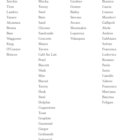
Serchio
Mocha
Cordero
Brunico
Tirso
Tawny
Gomez
Cascia
Lambro
Steel
Bailey
Lissone
Tanaro
Barn
Stevens
Mondovi
Alcantara
Sand
Arcaro
Gallipoli
Brenta
Chrome
Shoemaker
Abele
Bass
Sandcastle
Leparoux
Andrea
Waggoner
Concrete
Velazquez
Gabbiano
King
Manor
Sofrito
O'Connor
Tavern
Francesca
Briscoe
Café Au Lait
Ludovico
Pearl
Rossano
Biscotti
Paolo
Wash
Junio
Mist
Camillo
Biscuit
Valerio
Tawny
Francesco
Dusk
Marciana
Steel
Baucina
Dolphin
Foligno
Coppertone
Toast
Graphite
Gunmetal
Ginger
Goldsmith
Industrial