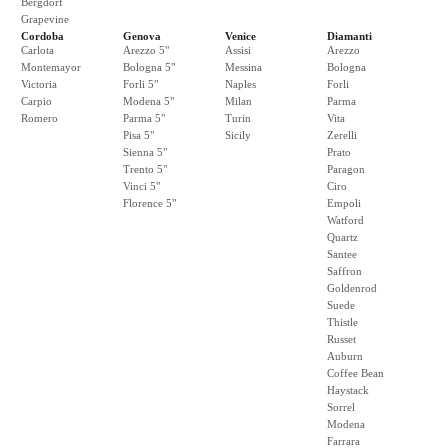
Bergdorf
Grapevine
Cordoba
Genova
Venice
Diamanti
Carlota
Arezzo 5"
Assisi
Arezzo
Montemayor
Bologna 5"
Messina
Bologna
Victoria
Forli 5"
Naples
Forli
Carpio
Modena 5"
Milan
Parma
Romero
Parma 5"
Turin
Vita
Pisa 5"
Sicily
Zerelli
Sienna 5"
Prato
Trento 5"
Paragon
Vinci 5"
Ciro
Florence 5"
Empoli
Watford
Quartz
Santee
Saffron
Goldenrod
Suede
Thistle
Russet
Auburn
Coffee Bean
Haystack
Sorrel
Modena
Farrara