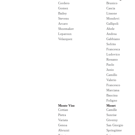
Cordero
Brunico
Gomez
Cascia
Bailey
Lissone
Stevens
Mondovi
Arcaro
Gallipoli
Shoemaker
Abele
Leparoux
Andrea
Velazquez
Gabbiano
Sofrito
Francesca
Ludovico
Rossano
Paolo
Junio
Camillo
Valerio
Francesco
Marciana
Baucina
Foligno
Monte Viso
Monet
Cottian
Camille
Pietra
Sunrise
Variata
Giverny
Genoa
San Giorgio
Abruzzi
Springtime