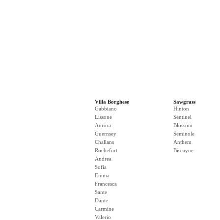
Villa Borghese
Sawgrass
Gabbiano
Hinton
Lissone
Sentinel
Aurora
Blossom
Guernsey
Seminole
Challans
Anthem
Rochefort
Biscayne
Andrea
Sofia
Emma
Francesca
Sante
Dante
Carmine
Valerio