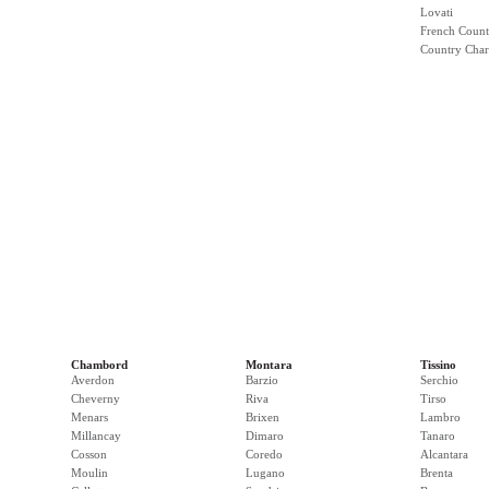
Lovati
French Count
Country Cha
Chambord
Montara
Tissino
Averdon
Barzio
Serchio
Cheverny
Riva
Tirso
Menars
Brixen
Lambro
Millancay
Dimaro
Tanaro
Cosson
Coredo
Alcantara
Moulin
Lugano
Brenta