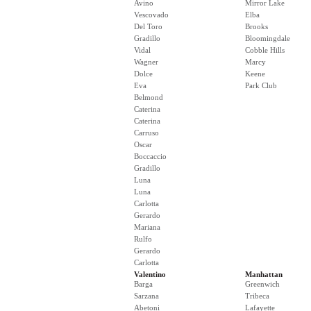
Avino
Mirror Lake
Vescovado
Elba
Del Toro
Brooks
Gradillo
Bloomingdale
Vidal
Cobble Hills
Wagner
Marcy
Dolce
Keene
Eva
Park Club
Belmond
Caterina
Caterina
Carruso
Oscar
Boccaccio
Gradillo
Luna
Luna
Carlotta
Gerardo
Mariana
Rulfo
Gerardo
Carlotta
Valentino
Manhattan
Barga
Greenwich
Sarzana
Tribeca
Abetoni
Lafayette