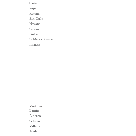
Castello
Popolo
Rotund
San Carlo
Navona
Colonna
Barberini
St Marks Square
Farnese
Positano
Laurito
Albergo
Gabrisa
Vallone
Arola