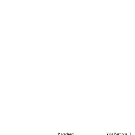
Keeneland
Villa Borghese II