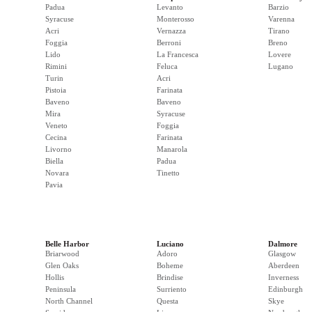
Padua
Levanto
Barzio
Syracuse
Monterosso
Varenna
Acri
Vernazza
Tirano
Foggia
Berroni
Breno
Lido
La Francesca
Lovere
Rimini
Feluca
Lugano
Turin
Acri
Pistoia
Farinata
Baveno
Baveno
Mira
Syracuse
Veneto
Foggia
Cecina
Farinata
Livorno
Manarola
Biella
Padua
Novara
Tinetto
Pavia
Belle Harbor
Luciano
Dalmore
Briarwood
Adoro
Glasgow
Glen Oaks
Boheme
Aberdeen
Hollis
Brindise
Inverness
Peninsula
Surriento
Edinburgh
North Channel
Questa
Skye