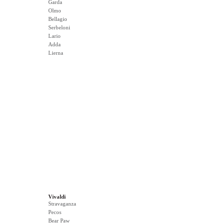
Garda
Olmo
Bellagio
Serbeloni
Lario
Adda
Lierna
Vivaldi
Stravaganza
Pecos
Bear Paw