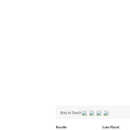
Stay in Touch
Ravello
Lake Placid