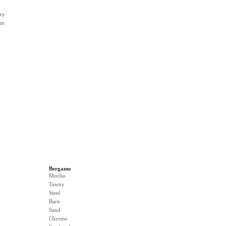
ry
rm
Bergamo
Mocha
Tawny
Steel
Barn
Sand
Chrome