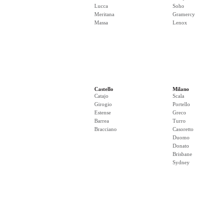
Lucca
Soho
Meritana
Gramercy
Massa
Lenox
Castello
Milano
Catajo
Scala
Girogio
Portello
Estense
Greco
Barrea
Turro
Bracciano
Casoretto
Duomo
Donato
Brisbane
Sydney