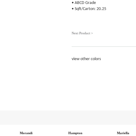
• ABCD Grade
• Sqft/Carton: 20.25
Next Product >
view other colors
Morandi
Hampton
Mariella