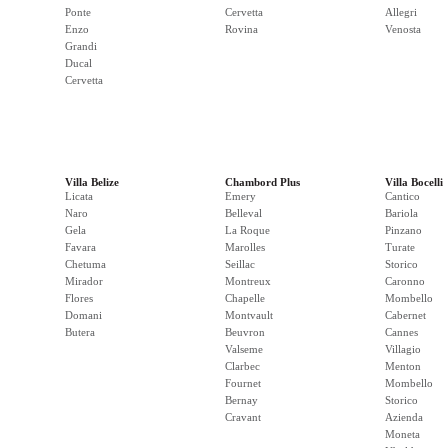
Ponte
Cervetta
Allegri
Enzo
Rovina
Venosta
Grandi
Ducal
Cervetta
Villa Belize
Chambord Plus
Villa Bocelli
Licata
Emery
Cantico
Naro
Belleval
Bariola
Gela
La Roque
Pinzano
Favara
Marolles
Turate
Chetuma
Seillac
Storico
Mirador
Montreux
Caronno
Flores
Chapelle
Mombello
Domani
Montvault
Cabernet
Butera
Beuvron
Cannes
Valseme
Villagio
Clarbec
Menton
Fournet
Mombello
Bernay
Storico
Cravant
Azienda
Moneta