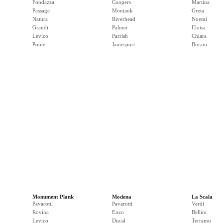
Fondazza
Coopers
Martina
Passage
Montauk
Greta
Natura
Riverhead
Noemi
Grandi
Palmer
Eloisa
Levico
Parrish
Chiara
Ponte
Jamesport
Burani
Monument Plank
Modena
La Scala
Pavarotti
Pavarotti
Verdi
Rovina
Enzo
Bellini
Levico
Ducal
Terramo