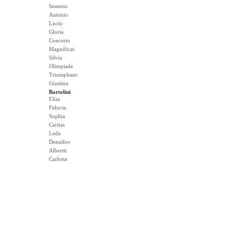
Seasons
Antonio
Lucio
Gloria
Concerto
Magnificat
Silvia
Olimpiade
Triumphans
Giustino
Bartolini
Elisa
Fiducia
Sophia
Caritas
Leda
Demidov
Albertti
Carlotta