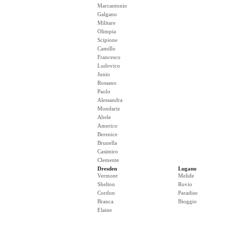
Marcantonio
Galgano
Militare
Olimpia
Scipione
Camillo
Francesco
Ludovico
Junio
Rossano
Paolo
Alessandra
Mondariz
Abele
Americo
Berenice
Brunella
Casimiro
Clemente
Dresden
Lugano
Vermont
Melide
Shelton
Rovio
Cordon
Paradiso
Branca
Bioggio
Elaine