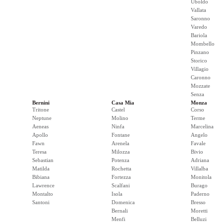
Uboldo
Vallata
Saronno
Varedo
Bariola
Mombello
Pinzano
Storico
Villagio
Caronno
Mozzate
Senza
Bernini
Casa Mia
Monza
Tritone
Castel
Corso
Neptune
Molino
Terme
Aeneas
Ninfa
Marcelina
Apollo
Fontane
Angelo
Fawn
Arenela
Favale
Teresa
Milozza
Bivio
Sebastian
Potenza
Adriana
Matilda
Rochetta
Villalba
Bibiana
Fortezza
Monitola
Lawrence
Scalfani
Burago
Montalto
Isola
Paderno
Santoni
Domenica
Bresso
Bernali
Moretti
Menfi
Belluzi