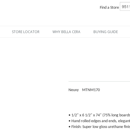
Find a Store
STORE LOCATOR
WHY BELLA CERA
BUYING GUIDE
Neuvy
MTNM170
• 1/2" x 6 1/2" x 74" (75% long boards
• Hand rolled edges and ends, elegan
• Finish: Super low gloss urethane fini