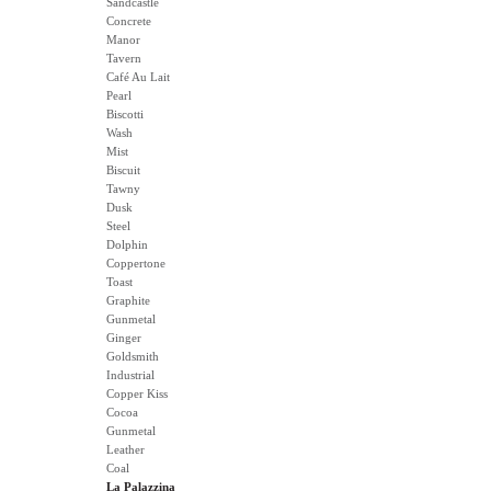
Sandcastle
Concrete
Manor
Tavern
Café Au Lait
Pearl
Biscotti
Wash
Mist
Biscuit
Tawny
Dusk
Steel
Dolphin
Coppertone
Toast
Graphite
Gunmetal
Ginger
Goldsmith
Industrial
Copper Kiss
Cocoa
Gunmetal
Leather
Coal
La Palazzina