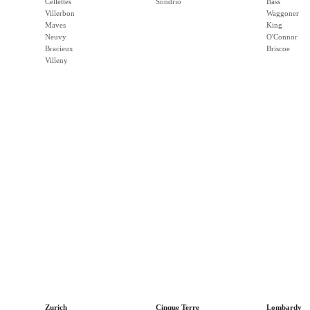
Cellettes
Sondrio
Bass
Villerbon
Waggoner
Maves
King
Neuvy
O'Connor
Bracieux
Briscoe
Villeny
Zurich
Cinque Terre
Lombardy